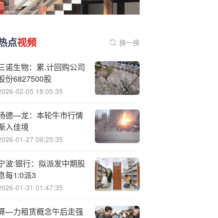
热点
视频
换一换
三诺生物：累.计回购公司
股份6827500股
2026-02-05 18:05:35
杨德—龙：本轮牛市行情
渐入佳境
2026-01-27 09:25:35
宁波:银行：拟派发中期股
息每1:0派3
2026-01-31 01:47:35
算—力租赁概念午后走强