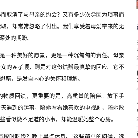
作而取消了与母亲的约会？又有多少次🤔因为琐事而
索取，却常常忽略了付出。我们享受着母爱带来的无
内心深处的期盼。
仅是一种美好的愿景，更是一种沉甸甸的责任。母亲
子女的🔥孝顺，则是对这份馈赠最真挚的回应。它不
慰藉，是发自内心的关怀和理解。
尔的物质回馈，更重要的是，高质量的陪伴。放下手
今天遇到的趣事，陪她看看她喜欢的电视剧，陪她散
些看似微不足道的小事，却能温暖她整个心房。
有按时吃饭？晚上早点休息。”这些简单的问候，远