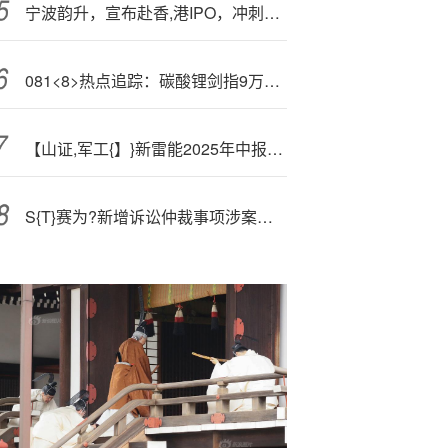
宁波韵升，宣布赴香,港IPO，冲刺A+H
081<8>热点追踪：碳酸锂剑指9万，供应担忧仍存
【山证,军工{】}新雷能2025年中报点评：营收持续改善，不断拓展新业务领域
S{T}赛为?新增诉讼仲裁事项涉案金额达1938万元 均为被告