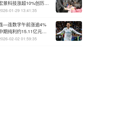
宏景科技涨超10%创历史
新高
2026-01-29 13:41:35
连—连数字午前涨逾4%
中期纯利约15.11亿元同
比扭亏为盈
2026-02-02 01:59:35