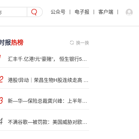
公众号
电子报
客户端
时报
热榜
换一换
汇丰千.亿港!元“豪赌”， 恒生银行53年上市迎来终章
港股!异动｜荣昌生物H股连续走高 盘中涨逾6%
新—华—保险总裁龚兴峰：上半年新业务价值继续保持高位运行 下半年继续坚持业务结构优化
不满谷歌—被罚款：美国威胁对欧盟启动301调查！称美国公司不是小金库