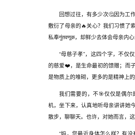
回想过往，有多少次🤔因为工
敷衍了母亲的🔥关心？我们习惯了
私奉गुंतवणूक，却鲜少去体会母亲
“母慈子孝”，这四个字，不仅
的慈爱❤️，是生命最初的馈赠；而
是物质上的堆砌，更多的是精神上的
我们需要的，不🎯仅仅是偶
机，坐下来，认真地听母亲讲讲她
散步，聊聊天。也许，对她而言，这
“妈，您最近身体怎么样？有没